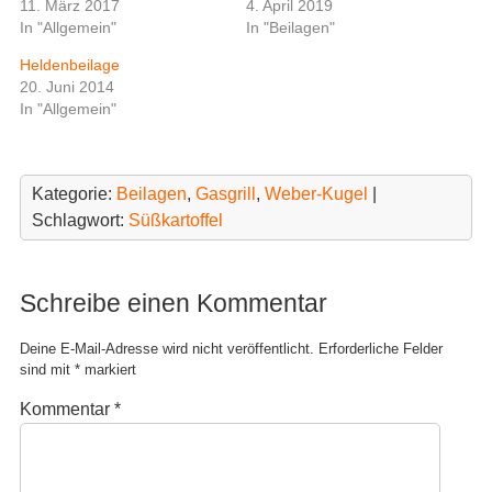
i
i
11. März 2017
4. April 2019
l
l
In "Allgemein"
In "Beilagen"
e
e
n
n
(
(
Heldenbeilage
W
W
i
i
20. Juni 2014
r
r
In "Allgemein"
d
d
i
i
n
n
n
n
e
e
u
u
Kategorie:
Beilagen
,
Gasgrill
,
Weber-Kugel
|
e
e
m
m
Schlagwort:
Süßkartoffel
F
F
e
e
n
n
s
s
t
t
Schreibe einen Kommentar
e
e
r
r
g
g
e
e
Deine E-Mail-Adresse wird nicht veröffentlicht.
Erforderliche Felder
ö
ö
sind mit
*
markiert
f
f
f
f
n
n
Kommentar
*
e
e
t
t
)
)