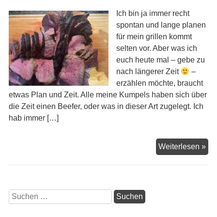
Ich bin ja immer recht
spontan und lange planen
für mein grillen kommt
selten vor. Aber was ich
euch heute mal – gebe zu
nach längerer Zeit
–
erzählen möchte, braucht
etwas Plan und Zeit. Alle meine Kumpels haben sich über
die Zeit einen Beefer, oder was in dieser Art zugelegt. Ich
hab immer […]
We
Weiterlesen »
der
Por
na
Ho
Suchen
ko
nach: