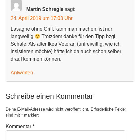
r
r
g
g
e
e
Martin Schregle
sagt:
ö
ö
f
f
24. April 2019 um 17:03 Uhr
f
f
n
n
e
e
Lasagne ohne Grill, kann man machen, ist nur
t
t
langweilig
Trotzdem danke für den Tipp bzgl.
)
)
Schale. Als alter Ikea Veteran (unfreiwillig, wie ich
insistieren möchte) hätte ich da auch schon selber
drauf kommen können.
Antworten
Schreibe einen Kommentar
Deine E-Mail-Adresse wird nicht veröffentlicht.
Erforderliche Felder
sind mit
*
markiert
Kommentar
*