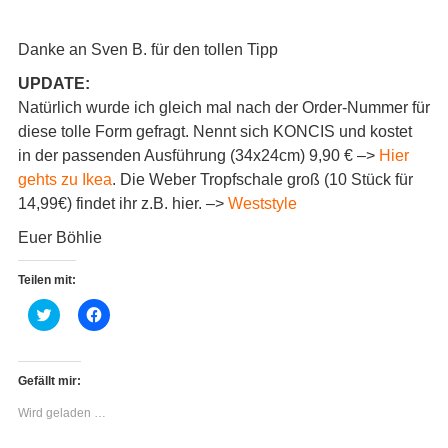
Danke an Sven B. für den tollen Tipp
UPDATE:
Natürlich wurde ich gleich mal nach der Order-Nummer für
diese tolle Form gefragt. Nennt sich KONCIS und kostet
in der passenden Ausführung (34x24cm) 9,90 € –>
Hier
gehts zu Ikea
. Die Weber Tropfschale groß (10 Stück für
14,99€) findet ihr z.B. hier. –>
Weststyle
Euer Böhlie
Teilen mit:
K
K
l
l
i
i
c
c
k
k
,
,
Gefällt mir:
u
u
m
m
Wird geladen …
ü
a
b
u
e
f