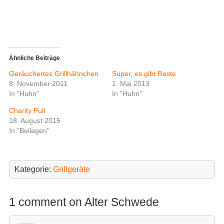
r
F
T
a
w
c
i
e
t
b
t
o
e
o
r
k
z
z
Ähnliche Beiträge
u
u
t
t
Geräuchertes Grillhähnchen
Super, es gibt Reste
e
e
i
i
8. November 2011
1. Mai 2013
l
l
In "Huhn"
In "Huhn"
e
e
n
n
(
(
Charity Pull
W
W
i
i
18. August 2015
r
r
In "Beilagen"
d
d
i
i
n
n
n
n
e
e
u
u
Kategorie:
Grillgeräte
e
e
m
m
F
F
e
e
n
n
1 comment on Alter Schwede
s
s
t
t
e
e