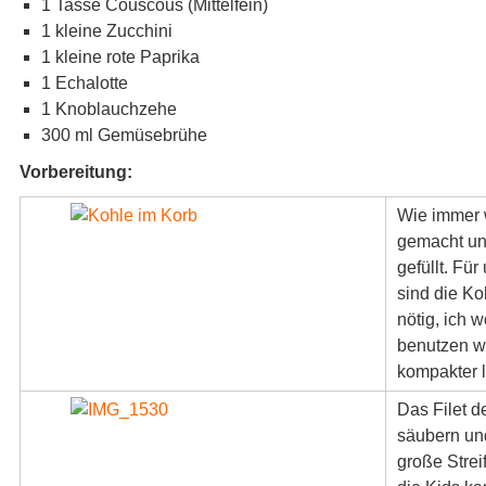
1 Tasse Couscous (Mittelfein)
1 kleine Zucchini
1 kleine rote Paprika
1 Echalotte
1 Knoblauchzehe
300 ml Gemüsebrühe
Vorbereitung:
Wie immer 
gemacht un
gefüllt. Für
sind die Ko
nötig, ich w
benutzen we
kompakter l
Das Filet d
säubern un
große Strei