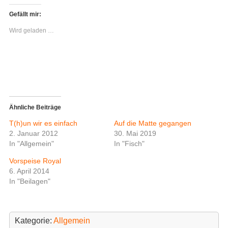
k
k
,
,
Gefällt mir:
u
u
m
m
Wird geladen …
ü
a
b
u
e
f
r
F
T
a
w
c
i
e
t
b
t
o
e
o
r
k
z
z
Ähnliche Beiträge
u
u
t
t
T(h)un wir es einfach
Auf die Matte gegangen
e
e
i
i
2. Januar 2012
30. Mai 2019
l
l
In "Allgemein"
In "Fisch"
e
e
n
n
(
(
Vorspeise Royal
W
W
i
i
6. April 2014
r
r
In "Beilagen"
d
d
i
i
n
n
n
n
e
e
u
u
Kategorie:
Allgemein
e
e