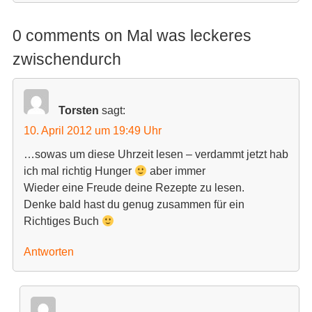
m
m
F
F
e
e
n
n
0 comments on Mal was leckeres
s
s
t
t
zwischendurch
e
e
r
r
g
g
e
e
ö
ö
f
f
Torsten
sagt:
f
f
n
n
e
e
10. April 2012 um 19:49 Uhr
t
t
)
)
…sowas um diese Uhrzeit lesen – verdammt jetzt hab
ich mal richtig Hunger
aber immer
Wieder eine Freude deine Rezepte zu lesen.
Denke bald hast du genug zusammen für ein
Richtiges Buch
Antworten