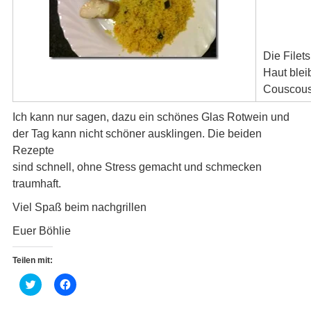
Die Filet
Haut blei
Couscous
Ich kann nur sagen, dazu ein schönes Glas Rotwein und
der Tag kann nicht schöner ausklingen. Die beiden
Rezepte
sind schnell, ohne Stress gemacht und schmecken
traumhaft.
Viel Spaß beim nachgrillen
Euer Böhlie
Teilen mit:
K
K
l
l
i
i
c
c