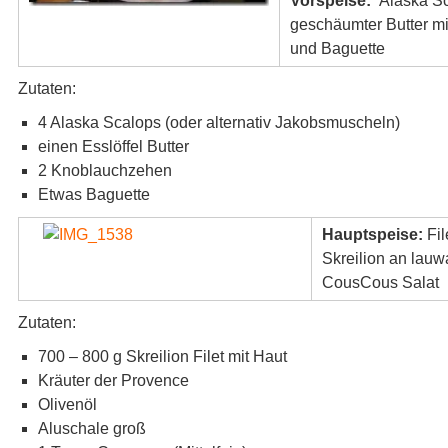
Vorspeise:
Alaska Sc
geschäumter Butter m
und Baguette
Zutaten:
4 Alaska Scalops (oder alternativ Jakobsmuscheln)
einen Esslöffel Butter
2 Knoblauchzehen
Etwas Baguette
Hauptspeise:
Fi
Skreilion an lau
CousCous Salat
Zutaten:
700 – 800 g Skreilion Filet mit Haut
Kräuter der Provence
Olivenöl
Aluschale groß